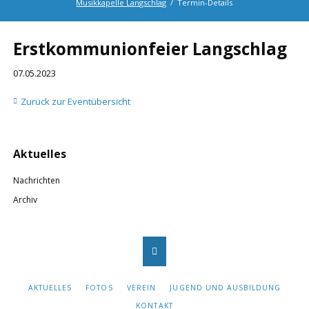
Musikkapelle Langschlag
Termin-Details
Twitter
LinkedIn
Google+
Facebook
RSS-
Feed
Erstkommunionfeier Langschlag
07.05.2023
Zurück zur Eventübersicht
Navigation
Aktuelles
überspringen
Nachrichten
Archiv
NAVIGATION
AKTUELLES
FOTOS
VEREIN
JUGEND UND AUSBILDUNG
ÜBERSPRINGEN
KONTAKT