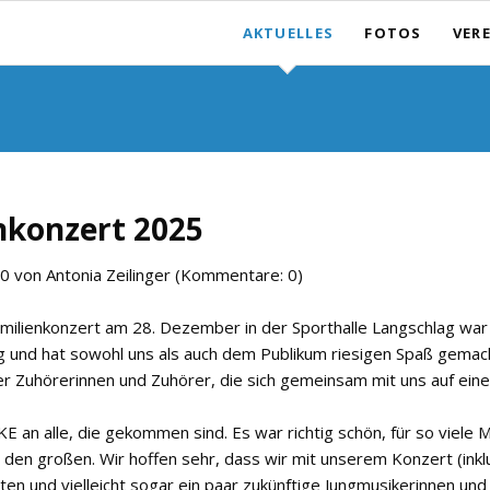
AKTUELLES
FOTOS
VER
Nachrichten
Vors
Archiv
Mitgl
Chron
nkonzert 2025
00
von Antonia Zeilinger (Kommentare: 0)
milienkonzert am 28. Dezember in der Sporthalle Langschlag war
lg und hat sowohl uns als auch dem Publikum riesigen Spaß gemac
er Zuhörerinnen und Zuhörer, die sich gemeinsam mit uns auf ein
 an alle, die gekommen sind. Es war richtig schön, für so viele 
 den großen. Wir hoffen sehr, dass wir mit unserem Konzert (inklu
ten und vielleicht sogar ein paar zukünftige Jungmusikerinnen u