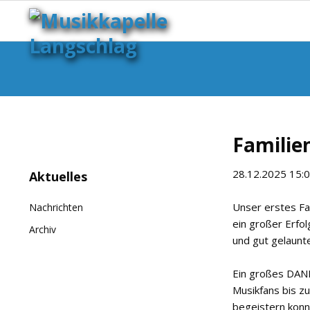
Familie
28.12.2025 15:
Navigation
Aktuelles
überspringen
Unser erstes Fa
Nachrichten
ein großer Erfo
Archiv
und gut gelaunt
Ein großes DANKE
Musikfans bis zu
begeistern konn