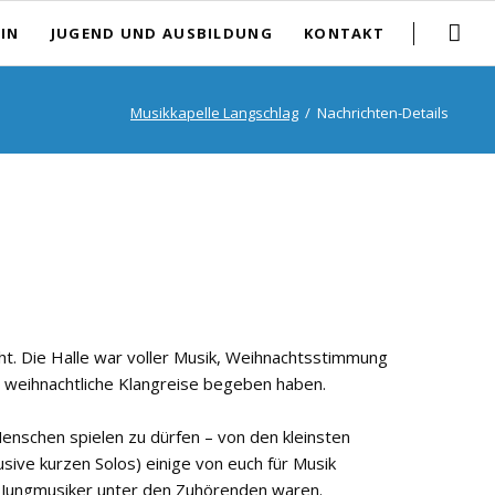
Navigation
EIN
JUGEND UND AUSBILDUNG
KONTAKT
überspringe
tand
Jugendreferentinnen
Impressum
Musikkapelle Langschlag
Nachrichten-Details
ieder
Jungmusiblasorchester
Datenschutz
ik
Instrumente lernen
Login
ht. Die Halle war voller Musik, Weihnachtsstimmung
e weihnachtliche Klangreise begeben haben.
Menschen spielen zu dürfen – von den kleinsten
sive kurzen Solos) einige von euch für Musik
nd Jungmusiker unter den Zuhörenden waren.