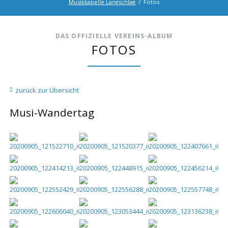
Musikkapelle Langschlag
Fotos
Twitter
LinkedIn
Google+
Facebook
RSS-
Feed
DAS OFFIZIELLE VEREINS-ALBUM
FOTOS
zurück zur Übersicht
Musi-Wandertag